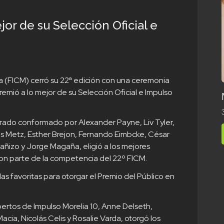
jor de su Selección Oficial e
lia (FICM) cerró su 22ª edición con una ceremonia
mió a lo mejor de su Selección Oficial e Impulso
urado conformado por Alexander Payne, Liv Tyler,
oris Metz, Esther Brejon, Fernando Eimbcke, César
añizo y Jorge Magaña, eligió a los mejores
ron parte de la competencia del 22º FICM.
las favoritas para otorgar el Premio del Público en
xpertos de Impulso Morelia 10, Anne Delseth,
Macia, Nicolás Celis y Rosalie Varda, otorgó los