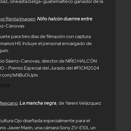
 Díaz, cineasta belga-guatemalteco ganador de la
por Renta Imagen
:
Niño halcón duerme entre
enz-Cánovas
uete para tres días de filmación con captura
imarios HS. Incluye el personal encargado de
guro.
icio Sáenz-Canovas, director de NIÑO HALCÓN
- Premio Especial del Jurado del
#FICM2024
ter.com/lxNBuGUpIv
 2024
Mexicano
:
La mancha negra
, de Yareni Velázquez
scultura Ojo diseñada especialmente para el
cano Javier Marín, una cámara Sony ZV-E10L un