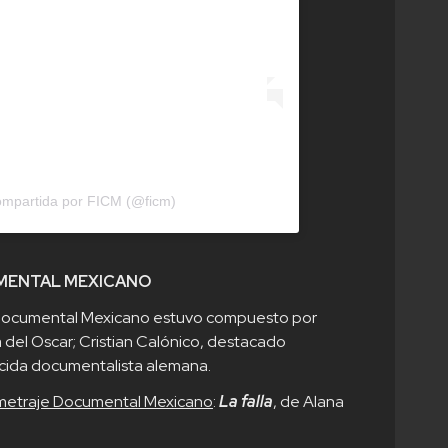
ompartida por FICM (@ficm)
MENTAL MEXICANO
e Documental Mexicano estuvo compuesto por
del Oscar; Cristian Calónico, destacado
ocida documentalista alemana.
ometraje Documental Mexicano
:
La falla
, de Alana