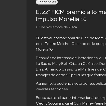
Tendencias
El 22° FICM premió a lo me
Impulso Morelia 10
03 de Noviembre de 2024
El Festival Internacional de Cine de More
en el Teatro Melchor Ocampo en la que pre
Morelia 10.
Después de intensas deliberaciones, el j
Ira Sachs, Mary Bell, Cristian Calónico, D
Díaz, Armando Casas, Itzel Martínez del C
trabajos de entre 93 películas que forma
Asimismo, la audiencia votó por sus pelícu
diversas secciones.
Por su parte, el panel internacional de e
Cédric Succivalli, Karel Och, Marie-Pierre 