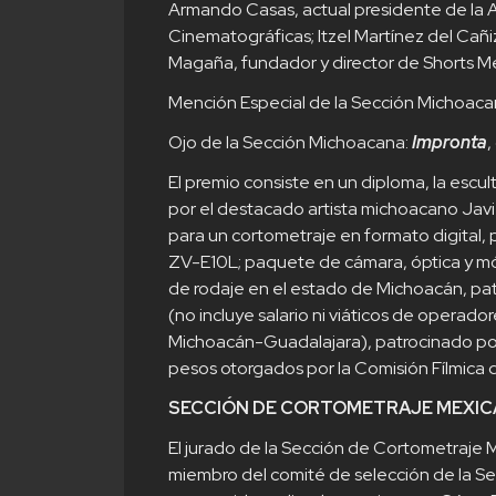
Armando Casas, actual presidente de la 
Cinematográficas; Itzel Martínez del Cañ
Magaña, fundador y director de Shorts Mé
Mención Especial de la Sección Michoaca
Ojo de la Sección Michoacana:
Impronta
,
El premio consiste en un diploma, la escul
por el destacado artista michoacano Jav
para un cortometraje en formato digital
ZV-E10L; paquete de cámara, óptica y móv
de rodaje en el estado de Michoacán, pa
(no incluye salario ni viáticos de operad
Michoacán-Guadalajara), patrocinado po
pesos otorgados por la Comisión Fílmica d
SECCIÓN DE CORTOMETRAJE MEXI
El jurado de la Sección de Cortometraje
miembro del comité de selección de la S