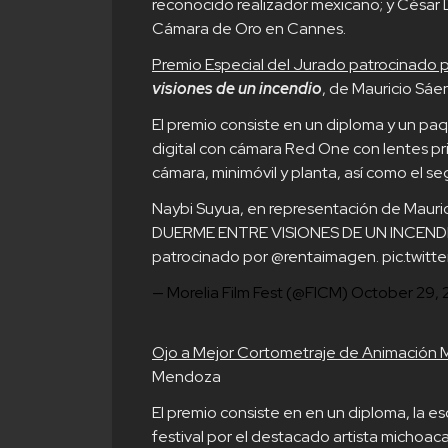
reconocido realizador mexicano; y César
Cámara de Oro en Cannes.
Premio Especial del Jurado patrocinado 
visiones de un incendio
, de Mauricio Sá
El premio consiste en un diploma y un paq
digital con cámara Red One con lentes pr
cámara, minimóvil y planta, así como el se
Naybi Suyua, en representación de Maur
DUERME ENTRE VISIONES DE UN INCENDIO 
patrocinado por
@rentaimagen
.
pic.twit
— Morelia Film Fest (@FICM)
October 29,
Ojo a Mejor Cortometraje de Animación 
Mendoza
El premio consiste en en un diploma, la e
festival por el destacado artista michoa