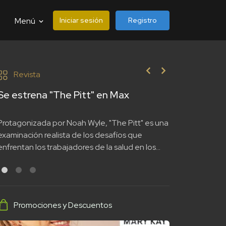
Iniciar sesión
Registro
Menú
Revista
Se estrena "The Pitt" en Max
EA Sports FC
mundo de "N
WHAT THE 
Protagonizada por Noah Wyle, "The Pitt" es una
La toma de la
examinación realista de los desafíos que
24 por parte ‘
enfrentan los trabajadores de la salud en los
legado e innova
Estados Unidos
futbol más icón
Promociones y Descuentos