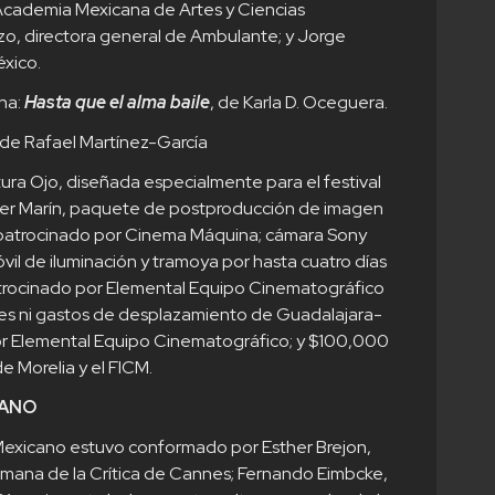
Academia Mexicana de Artes y Ciencias
izo, directora general de Ambulante; y Jorge
xico.
na:
Hasta que el alma baile
, de Karla D. Oceguera.
 de Rafael Martínez-García
tura Ojo, diseñada especialmente para el festival
ier Marín, paquete de postproducción de imagen
, patrocinado por Cinema Máquina; cámara Sony
il de iluminación y tramoya por hasta cuatro días
trocinado por Elemental Equipo Cinematográfico
ores ni gastos de desplazamiento de Guadalajara-
r Elemental Equipo Cinematográfico; y $100,000
e Morelia y el FICM.
CANO
 Mexicano estuvo conformado por Esther Brejon,
emana de la Crítica de Cannes; Fernando Eimbcke,