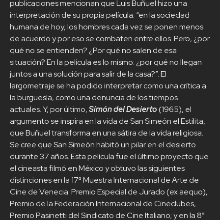
publicaciones mencionan que Luis Buñuel hizo una
interpretación de su propia película: “en la sociedad
humana de hoy, los hombres cada vez se ponen menos
de acuerdo y por eso se combaten entre ellos. Pero, ¿por
qué no se entienden? ¿Por qué no salen de esa
situación? En la película es lo mismo: ¿por qué no llegan
juntos a una solución para salir de la casa?”. El
largometraje se ha podido interpretar como una crítica a
la burguesía, como una denuncia de los tiempos
actuales. Y, por último,
Simón del Desierto
(1965), el
argumento se inspira en la vida de San Simeón el Estilita,
que Buñuel transforma en una sátira de la vida religiosa.
Se cree que San Simeón habitó un pilar en el desierto
durante 37 años. Esta película fue el último proyecto que
el cineasta filmó en México y obtuvo las siguientes
distinciones en la 17ª Muestra Internacional de Arte de
Cine de Venecia: Premio Especial de Jurado (ex aequo),
Premio de la Federación Internacional de Cineclubes,
Premio Pasinetti del Sindicato de Cine Italiano; y en la 8ª