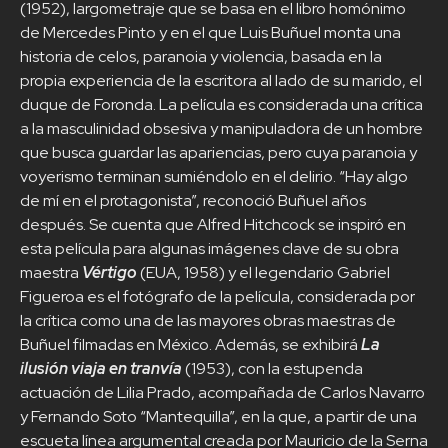
(1952), largometraje que se basa en el libro homónimo
de Mercedes Pinto y en el que Luis Buñuel monta una
historia de celos, paranoia y violencia, basada en la
propia experiencia de la escritora al lado de su marido, el
duque de Foronda. La película es considerada una crítica
a la masculinidad obsesiva y manipuladora de un hombre
que busca guardar las apariencias, pero cuya paranoia y
voyerismo terminan sumiéndolo en el delirio. “Hay algo
de mí en el protagonista”, reconoció Buñuel años
después. Se cuenta que Alfred Hitchcock se inspiró en
esta película para algunas imágenes clave de su obra
maestra
Vértigo
(EUA, 1958) y el legendario Gabriel
Figueroa es el fotógrafo de la película, considerada por
la crítica como una de las mayores obras maestras de
Buñuel filmadas en México. Además, se exhibirá
La
ilusión viaja en tranvía
(1953), con la estupenda
actuación de Lilia Prado, acompañada de Carlos Navarro
y Fernando Soto “Mantequilla”, en la que, a partir de una
escueta línea argumental creada por Mauricio de la Serna