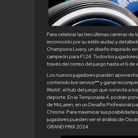
Para celebrar las tres últimas carreras de 
reconocido por su estilo audaz y detallad
Champions Livery, un diseño inspirado en l
campeón para F1 24. Todos los jugadores
través del correo del juego hasta el 6 de 
Los nuevos jugadores pueden aprovechar
contenido live service** y ganar recompen
World’, el hub del juego que conecta a los
deporte. En la Temporada 4, podrán poner
de McLaren, en un Desafío Profesional p
Chrome. Para maximizar sus posibilidades 
jugadores pueden ver el análisis de Osc
GRAND PRIX 2024.