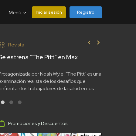
Iniciar sesión
Registro
Menú
Revista
Se estrena "The Pitt" en Max
EA Sports FC
mundo de "N
WHAT THE 
Protagonizada por Noah Wyle, "The Pitt" es una
La toma de la
examinación realista de los desafíos que
24 por parte ‘
enfrentan los trabajadores de la salud en los
legado e innova
Estados Unidos
futbol más icón
Promociones y Descuentos