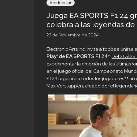
Tendencias
Juega EA SPORTS F1 24 gra
celebra a las leyendas de 
22 de Noviembre de 2024
Electronic Arts Inc. invita a todos a unirs
Play' de EA SPORTS F1 24
*.
Del 21 al 2
experimentar la emoción de las últimas ro
en el juego oficial del Campeonato Mundial
F1 24 regalará a todos los jugadores** un
Max Verstappen, creado por el legendario