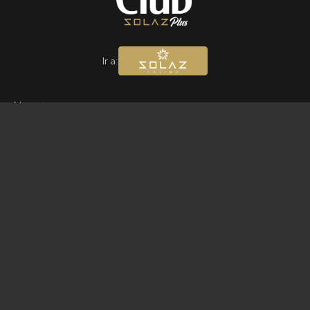
Ir a:
Nosotros
Segob Club Solaz
Venta de paquetes
Legales
Términos y condiciones
Aviso de privacidad
Contacto
Teléfonos:
55 1552 0317
55 3564 0995