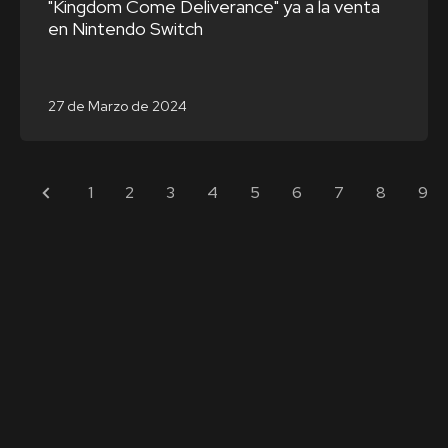
"Kingdom Come Deliverance" ya a la venta
en Nintendo Switch
27 de Marzo de 2024
1
2
3
4
5
6
7
8
9